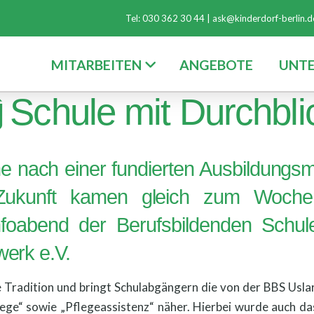
Tel: 030 362 30 44 |
ask@kinderdorf-berlin.d
MITARBEITEN
ANGEBOTE
UNT
Schule mit Durchbli
he nach einer fundierten Ausbildungs
Zukunft kamen gleich zum Woche
nfoabend der Berufsbildenden Schul
werk e.V.
che Tradition und bringt Schulabgängern die von der BBS U
flege“ sowie „Pflegeassistenz“ näher. Hierbei wurde auch d