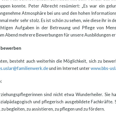
oppen konnte. Peter Albrecht resümiert: „Es war ein gel
 angenehme Atmosphäre bei uns und den hohen Informations
inmal mehr sehr stolz. Es ist schön zu sehen, wie diese ihr i
ichtigen Aufgaben in der Betreuung und Pflege von Men
 am Abend mehrere Bewerbungen für unsere Ausbildungen er
h bewerben
onnten, besteht auch weiterhin die Möglichkeit, sich zu be
s.uslar@familienwerk.de
und im Internet unter
www.bbs-usl
:
rziehungspflegerinnen sind nicht etwa Wunderheiler. Sie ha
sozialpädagogisch und pflegerisch ausgebildete Fachkräfte.
zu begleiten, zu assistieren, zu pflegen und zu fördern.