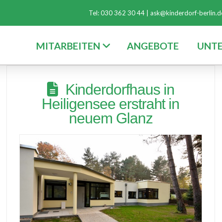
Tel: 030 362 30 44 |
ask@kinderdorf-berlin.d
MITARBEITEN
ANGEBOTE
UNT
Kinderdorfhaus in
Heiligensee erstraht in
neuem Glanz