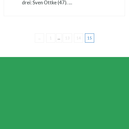
drei: Sven Ottke (47). …
←
1
...
13
14
15